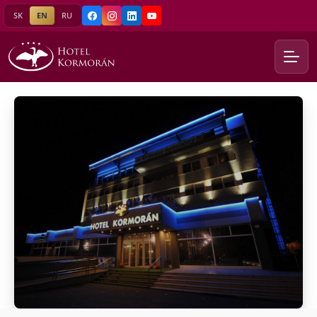
SK
EN
RU
Facebook
Instagram
LinkedIn
YouTube