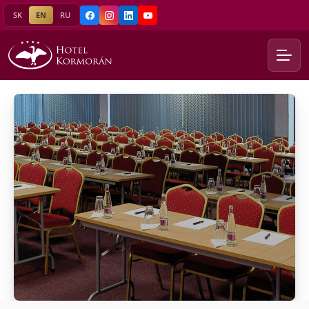
SK
EN
RU
Facebook
Instagram
LinkedIn
YouTube