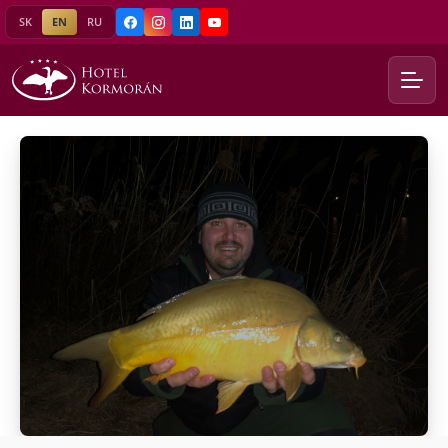
SK
EN
RU
Facebook
Instagram
LinkedIn
YouTube