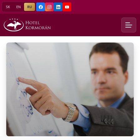
SK
EN
RU
Facebook
Instagram
LinkedIn
YouTube